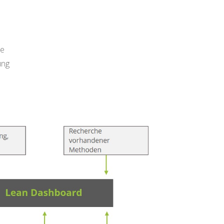
ie
ung