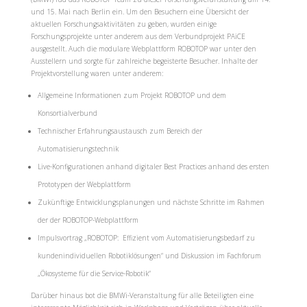
und 15. Mai nach Berlin ein. Um den Besuchern eine Übersicht der
aktuellen Forschungsaktivitäten zu geben, wurden einige
Forschungsprojekte unter anderem aus dem Verbundprojekt PAiCE
ausgestellt. Auch die modulare Webplattform ROBOTOP war unter den
Ausstellern und sorgte für zahlreiche begeisterte Besucher. Inhalte der
Projektvorstellung waren unter anderem:
Allgemeine Informationen zum Projekt ROBOTOP und dem
Konsortialverbund
Technischer Erfahrungsaustausch zum Bereich der
Automatisierungstechnik
Live-Konfigurationen anhand digitaler Best Practices anhand des ersten
Prototypen der Webplattform
Zukünftige Entwicklungsplanungen und nächste Schritte im Rahmen
der der ROBOTOP-Webplattform
Impulsvortrag „ROBOTOP: Effizient vom Automatisierungsbedarf zu
kundenindividuellen Robotiklösungen“ und Diskussion im Fachforum
„Ökosysteme für die Service-Robotik“
Darüber hinaus bot die BMWi-Veranstaltung für alle Beteiligten eine