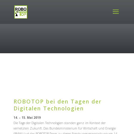
ROBOTOP bei den Tagen der
Digitalen Technologien
14. – 15. Mai 2019
Die Tage der Digitalen Technologien standen ganz im Kontext der
vernetzten Zukunft. Das Bundesministerium für Wirtschaft und Energie
(BMWi) lud das ROBOTOP-Team zu dieser Forschungsveranstaltung am 14.