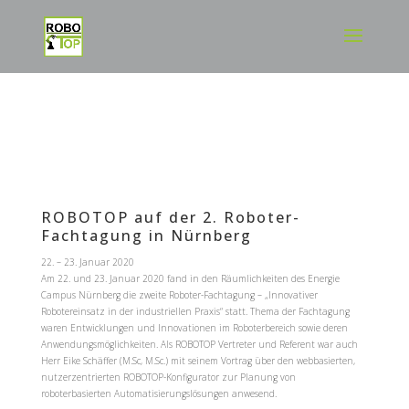
ROBOTOP auf der 2. Roboter-
Fachtagung in Nürnberg
22. – 23. Januar 2020
Am 22. und 23. Januar 2020 fand in den Räumlichkeiten des Energie
Campus Nürnberg die zweite Roboter-Fachtagung – „Innovativer
Robotereinsatz in der industriellen Praxis“ statt. Thema der Fachtagung
waren Entwicklungen und Innovationen im Roboterbereich sowie deren
Anwendungsmöglichkeiten. Als ROBOTOP Vertreter und Referent war auch
Herr Eike Schäffer (M.Sc, M.Sc.) mit seinem Vortrag über den webbasierten,
nutzerzentrierten ROBOTOP-Konfigurator zur Planung von
roboterbasierten Automatisierungslösungen anwesend.