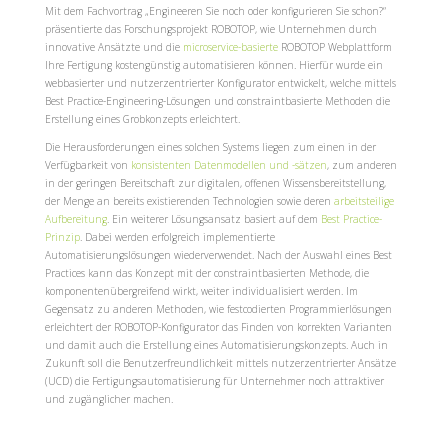
Mit dem Fachvortrag „Engineeren Sie noch oder konfigurieren Sie schon?“
präsentierte das Forschungsprojekt ROBOTOP, wie Unternehmen durch
innovative Ansätzte und die
microservice-basierte
ROBOTOP Webplattform
Ihre Fertigung kostengünstig automatisieren können. Hierfür wurde ein
webbasierter und nutzerzentrierter Konfigurator entwickelt, welche mittels
Best Practice-Engineering-Lösungen und constraintbasierte Methoden die
Erstellung eines Grobkonzepts erleichtert.
Die Herausforderungen eines solchen Systems liegen zum einen in der
Verfügbarkeit von
konsistenten Datenmodellen und -sätzen
, zum anderen
in der geringen Bereitschaft zur digitalen, offenen Wissensbereitstellung,
der Menge an bereits existierenden Technologien sowie deren
arbeitsteilige
Aufbereitung
. Ein weiterer Lösungsansatz basiert auf dem
Best Practice-
Prinzip
. Dabei werden erfolgreich implementierte
Automatisierungslösungen wiederverwendet. Nach der Auswahl eines Best
Practices kann das Konzept mit der constraintbasierten Methode, die
komponentenübergreifend wirkt, weiter individualisiert werden. Im
Gegensatz zu anderen Methoden, wie festcodierten Programmierlösungen
erleichtert der ROBOTOP-Konfigurator das Finden von korrekten Varianten
und damit auch die Erstellung eines Automatisierungskonzepts. Auch in
Zukunft soll die Benutzerfreundlichkeit mittels nutzerzentrierter Ansätze
(UCD) die Fertigungsautomatisierung für Unternehmer noch attraktiver
und zugänglicher machen.